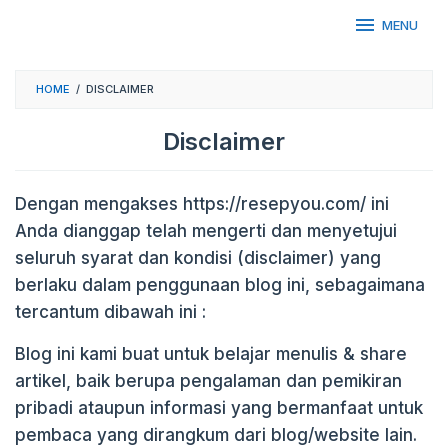
Skip
MENU
to
content
HOME
/
DISCLAIMER
Disclaimer
By
Meisya
Dengan mengakses https://resepyou.com/ ini
Maharani
Putri
Posted
Anda dianggap telah mengerti dan menyetujui
on
seluruh syarat dan kondisi (disclaimer) yang
20
October
berlaku dalam penggunaan blog ini, sebagaimana
2017
tercantum dibawah ini :
Blog ini kami buat untuk belajar menulis & share
artikel, baik berupa pengalaman dan pemikiran
pribadi ataupun informasi yang bermanfaat untuk
pembaca yang dirangkum dari blog/website lain.