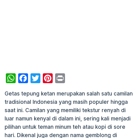
W
F
T
Pi
P
h
a
w
nt
ri
Getas tepung ketan merupakan salah satu camilan
at
c
itt
er
nt
tradisional Indonesia yang masih populer hingga
s
e
er
e
saat ini. Camilan yang memiliki tekstur renyah di
A
b
st
luar namun kenyal di dalam ini, sering kali menjadi
p
o
pilihan untuk teman minum teh atau kopi di sore
p
o
hari. Dikenal juga dengan nama gemblong di