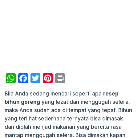
W
F
T
Pi
P
h
a
w
nt
ri
Bila Anda sedang mencari seperti apa
resep
at
c
itt
er
nt
bihun goreng
yang lezat dan menggugah selera,
s
e
er
e
maka Anda sudah ada di tempat yang tepat. Bihun
A
b
st
yang terlihat sederhana ternyata bisa dimasak
p
o
dan diolah menjad makanan yang bercita rasa
p
o
mantap menggugah selera. Bisa dimakan kapan