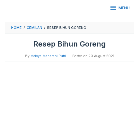
Skip
MENU
to
content
HOME
/
CEMILAN
/
RESEP BIHUN GORENG
Resep Bihun Goreng
By
Meisya Maharani Putri
Posted on
20 August 2021