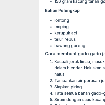
150 gram kacang tanah g
Bahan Pelengkap
lontong
emping
kerupuk aci
telur rebus
bawang goreng
Cara membuat gado gado j
Kecuali jeruk limau, mas
dalam blender. Haluskan
halus
Tambahkan air perasan jer
Siapkan piring
Tata semua bahan gado-
Siram dengan saus kacan