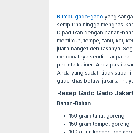
Bumbu gado-gado
yang sangat
sempurna hingga menghasilkan 
Dipadukan dengan bahan-baha
mentimun, tempe, tahu, kol, k
juara banget deh rasanya! Se
membuatnya sendiri tanpa haru
pecinta kuliner! Anda pasti aka
Anda yang sudah tidak sabar 
gado khas betawi jakarta ini, y
Resep Gado Gado Jakar
Bahan-Bahan
150 gram tahu, goreng
150 gram tempe, goreng
100 gram kacang panjang,