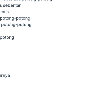
s sebentar
rebus
u potong-potong
lu potong-potong
-potong
airnya