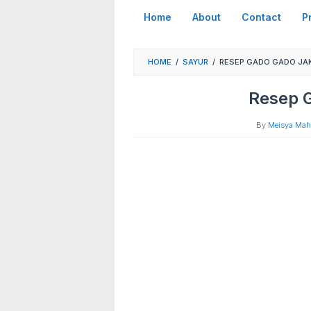
Skip
Home
About
Contact
P
to
content
HOME
/
SAYUR
/
RESEP GADO GADO JA
Resep 
By
Meisya Maha