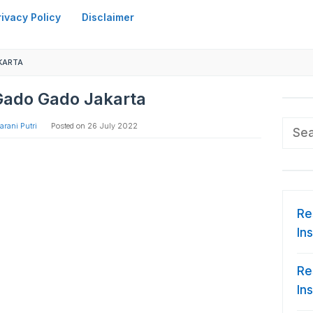
rivacy Policy
Disclaimer
KARTA
Gado Gado Jakarta
Sear
rani Putri
Posted on
26 July 2022
for:
Re
In
Re
In