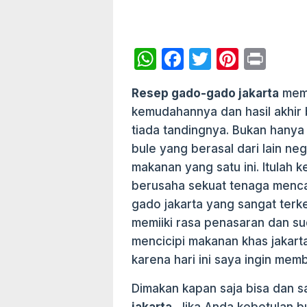
W
F
T
Pi
P
h
a
w
nt
ri
Resep gado-gado jakarta
mema
at
c
itt
er
nt
kemudahannya dan hasil akhir 
s
e
er
e
tiada tandingnya. Bukan hanya
A
b
st
bule yang berasal dari lain n
p
o
makanan yang satu ini. Itulah
p
o
berusaha sekuat tenaga menca
gado jakarta yang sangat terk
k
memiiki rasa penasaran dan su
mencicipi makanan khas jakarta
karena hari ini saya ingin mem
Dimakan kapan saja bisa dan s