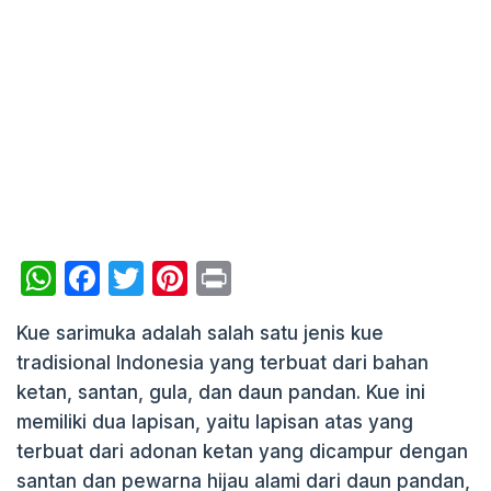
W
F
T
Pi
P
h
a
w
nt
ri
Kue sarimuka adalah salah satu jenis kue
at
c
itt
er
nt
tradisional Indonesia yang terbuat dari bahan
s
e
er
e
ketan, santan, gula, dan daun pandan. Kue ini
A
b
st
memiliki dua lapisan, yaitu lapisan atas yang
p
o
terbuat dari adonan ketan yang dicampur dengan
p
o
santan dan pewarna hijau alami dari daun pandan,