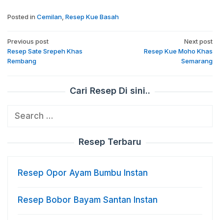
Posted in
Cemilan
,
Resep Kue Basah
Post
Previous post
Next post
navigation
Resep Sate Srepeh Khas
Resep Kue Moho Khas
Rembang
Semarang
Cari Resep Di sini..
Search
for:
Resep Terbaru
Resep Opor Ayam Bumbu Instan
Resep Bobor Bayam Santan Instan