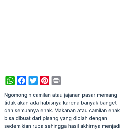
W
F
T
Pi
P
h
a
w
nt
ri
Ngomongin camilan atau jajanan pasar memang
at
c
itt
er
nt
tidak akan ada habisnya karena banyak banget
s
e
er
e
dan semuanya enak. Makanan atau camilan enak
A
b
st
bisa dibuat dari pisang yang diolah dengan
p
o
sedemikian rupa sehingga hasil akhirnya menjadi