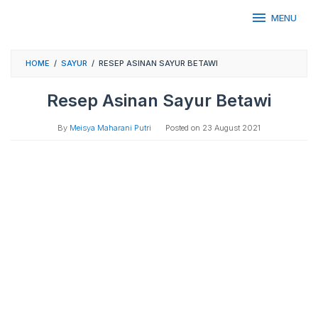
Skip
MENU
to
content
HOME
/
SAYUR
/
RESEP ASINAN SAYUR BETAWI
Resep Asinan Sayur Betawi
By
Meisya Maharani Putri
Posted on
23 August 2021