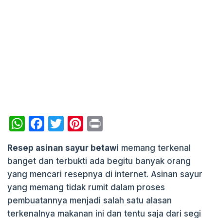
W
F
T
Pi
P
h
a
w
nt
ri
Resep asinan sayur betawi
memang terkenal
at
c
itt
er
nt
banget dan terbukti ada begitu banyak orang
s
e
er
e
yang mencari resepnya di internet. Asinan sayur
A
b
st
yang memang tidak rumit dalam proses
p
o
pembuatannya menjadi salah satu alasan
p
o
terkenalnya makanan ini dan tentu saja dari segi