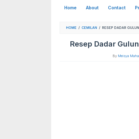
Skip
Home
About
Contact
P
to
content
HOME
/
CEMILAN
/
RESEP DADAR GULUN
Resep Dadar Gulun
By
Meisya Mahar