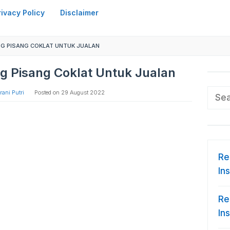
rivacy Policy
Disclaimer
G PISANG COKLAT UNTUK JUALAN
g Pisang Coklat Untuk Jualan
Sear
ani Putri
Posted on
29 August 2022
for:
Re
In
Re
In