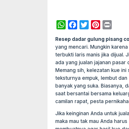
W
F
T
Pi
P
h
a
w
nt
ri
Resep dadar gulung pisang co
at
c
itt
er
nt
yang mencari. Mungkin karena
s
e
er
e
terbukti laris manis jika dijual.
A
b
st
ada yang jualan jajanan pasar 
p
o
Memang sih, kelezatan kue ini 
p
o
teksturnya empuk, lembut dan b
banyak yang suka. Biasanya, d
k
saat bersantai bersama keluarg
camilan rapat, pesta pernikahan
Jika keinginan Anda untuk jual
maka mau tak mau Anda harus b