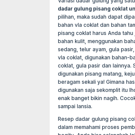
Variasi dadar gulung yang satu
dadar gulung pisang coklat un
pilihan, maka sudah dapat dipas
bahan vla coklat dan bahan t
pisang coklat harus Anda tahu j
bahan kulit, menggunakan baha
sedang, telur ayam, gula pasi
vla coklat, digunakan bahan-ba
coklat, gula pasir dan lainny
digunakan pisang matang, keju
beragam sekali ya! Gimana ha
digunakan saja sekomplit itu l
enak banget bikin nagih. Cocok
sampai lansia.
Resep dadar gulung pisang co
dalam memahami proses pembua