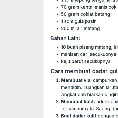
1 sdm tepung terigu, larut
70 gram kental manis cokl
50 gram coklat batang
1 sdm gula pasir
200 ml air matang
Bahan Lain:
10 buah pisang matang, iri
manisan ceri secukupnya 
keju parut secukupnya
Cara membuat dadar gulu
Membuat vla:
campurkan s
mendidih. Tuangkan larut
Angkat dan biarkan dingin
Membuat kulit:
aduk semu
tercampur rata. Saring da
Buat dadar kulit
dengan ca