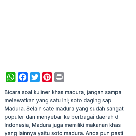
W
F
T
Pi
P
h
a
w
nt
ri
Bicara soal kuliner khas madura, jangan sampai
at
c
itt
er
nt
melewatkan yang satu ini; soto daging sapi
s
e
er
e
Madura. Selain sate madura yang sudah sangat
A
b
st
populer dan menyebar ke berbagai daerah di
p
o
Indonesia, Madura juga memiliki makanan khas
p
o
yang lainnya yaitu soto madura. Anda pun pasti