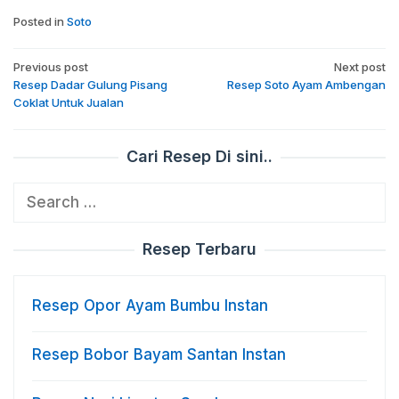
Posted in
Soto
Post
Previous post
Next post
navigation
Resep Dadar Gulung Pisang
Resep Soto Ayam Ambengan
Coklat Untuk Jualan
Cari Resep Di sini..
Search
for:
Resep Terbaru
Resep Opor Ayam Bumbu Instan
Resep Bobor Bayam Santan Instan