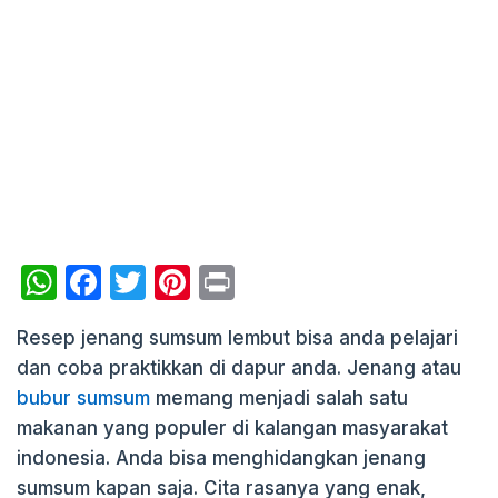
W
F
T
Pi
P
h
a
w
nt
ri
Resep jenang sumsum lembut bisa anda pelajari
at
c
itt
er
nt
dan coba praktikkan di dapur anda. Jenang atau
s
e
er
e
bubur sumsum
memang menjadi salah satu
A
b
st
makanan yang populer di kalangan masyarakat
p
o
indonesia. Anda bisa menghidangkan jenang
p
o
sumsum kapan saja. Cita rasanya yang enak,