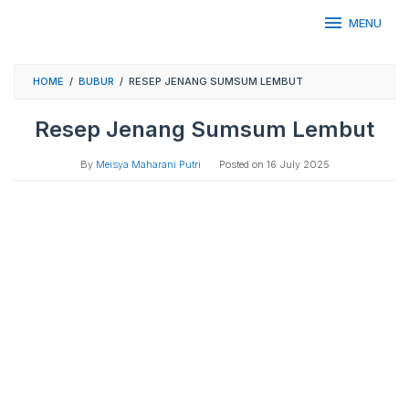
Skip
MENU
to
content
HOME
/
BUBUR
/
RESEP JENANG SUMSUM LEMBUT
Resep Jenang Sumsum Lembut
By
Meisya Maharani Putri
Posted on
16 July 2025