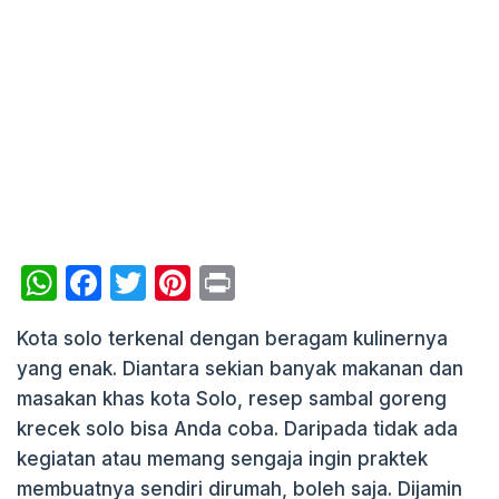
W
F
T
Pi
P
h
a
w
nt
ri
Kota solo terkenal dengan beragam kulinernya
at
c
itt
er
nt
yang enak. Diantara sekian banyak makanan dan
s
e
er
e
masakan khas kota Solo, resep sambal goreng
A
b
st
krecek solo bisa Anda coba. Daripada tidak ada
p
o
kegiatan atau memang sengaja ingin praktek
p
o
membuatnya sendiri dirumah, boleh saja. Dijamin