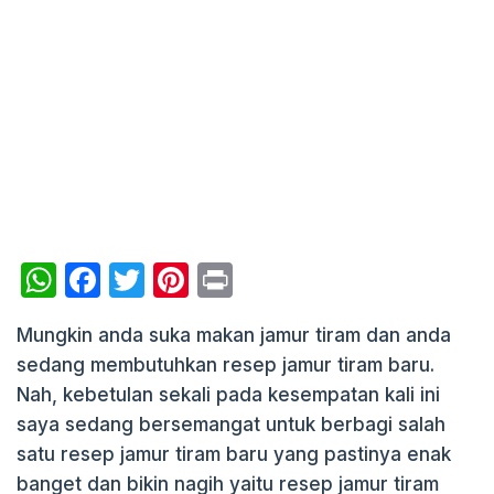
W
F
T
Pi
P
h
a
w
nt
ri
Mungkin anda suka makan jamur tiram dan anda
at
c
itt
er
nt
sedang membutuhkan resep jamur tiram baru.
s
e
er
e
Nah, kebetulan sekali pada kesempatan kali ini
A
b
st
saya sedang bersemangat untuk berbagi salah
p
o
satu resep jamur tiram baru yang pastinya enak
p
o
banget dan bikin nagih yaitu resep jamur tiram